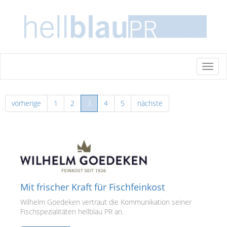
Toggl
naviga
vorherige
1
2
3
4
5
nächste
Mit frischer Kraft für Fischfeinkost
Wilhelm Goedeken vertraut die Kommunikation seiner
Fischspezialitäten hellblau PR an.