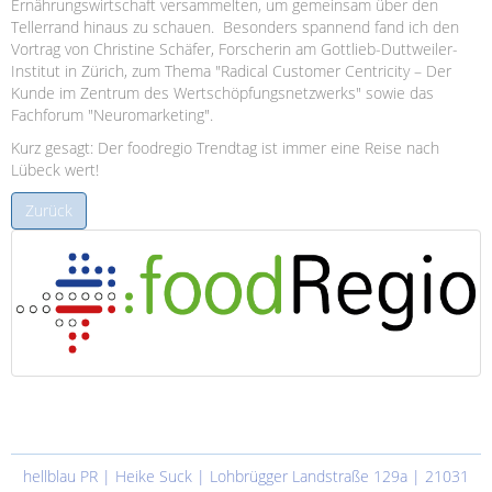
Ernährungswirtschaft versammelten, um gemeinsam über den
Tellerrand hinaus zu schauen. Besonders spannend fand ich den
Vortrag von Christine Schäfer, Forscherin am Gottlieb-Duttweiler-
Institut in Zürich, zum Thema "Radical Customer Centricity – Der
Kunde im Zentrum des Wertschöpfungsnetzwerks" sowie das
Fachforum "Neuromarketing".
Kurz gesagt: Der foodregio Trendtag ist immer eine Reise nach
Lübeck wert!
Zurück
hellblau PR | Heike Suck | Lohbrügger Landstraße 129a | 21031